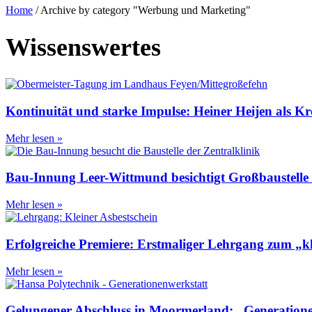
Home
/
Archive by category "Werbung und Marketing"
Wissenswertes
Kontinuität und starke Impulse: Heiner Heijen als Kr
Mehr lesen »
Bau-Innung Leer-Wittmund besichtigt Großbaustelle 
Mehr lesen »
Erfolgreiche Premiere: Erstmaliger Lehrgang zum „k
Mehr lesen »
Gelungener Abschluss in Moormerland: „GenerationenW