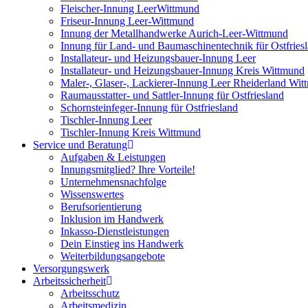
Fleischer-Innung LeerWittmund
Friseur-Innung Leer-Wittmund
Innung der Metallhandwerke Aurich-Leer-Wittmund
Innung für Land- und Baumaschinentechnik für Ostfries
Installateur- und Heizungsbauer-Innung Leer
Installateur- und Heizungsbauer-Innung Kreis Wittmund
Maler-, Glaser-, Lackierer-Innung Leer Rheiderland Wi
Raumausstatter- und Sattler-Innung für Ostfriesland
Schornsteinfeger-Innung für Ostfriesland
Tischler-Innung Leer
Tischler-Innung Kreis Wittmund
Service und Beratung
Aufgaben & Leistungen
Innungsmitglied? Ihre Vorteile!
Unternehmensnachfolge
Wissenswertes
Berufsorientierung
Inklusion im Handwerk
Inkasso-Dienstleistungen
Dein Einstieg ins Handwerk
Weiterbildungsangebote
Versorgungswerk
Arbeitssicherheit
Arbeitsschutz
Arbeitsmedizin