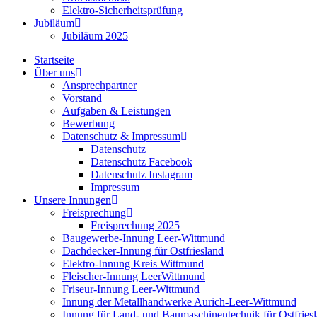
Elektro-Sicherheitsprüfung
Jubiläum
Jubiläum 2025
Startseite
Über uns
Ansprechpartner
Vorstand
Aufgaben & Leistungen
Bewerbung
Datenschutz & Impressum
Datenschutz
Datenschutz Facebook
Datenschutz Instagram
Impressum
Unsere Innungen
Freisprechung
Freisprechung 2025
Baugewerbe-Innung Leer-Wittmund
Dachdecker-Innung für Ostfriesland
Elektro-Innung Kreis Wittmund
Fleischer-Innung LeerWittmund
Friseur-Innung Leer-Wittmund
Innung der Metallhandwerke Aurich-Leer-Wittmund
Innung für Land- und Baumaschinentechnik für Ostfries