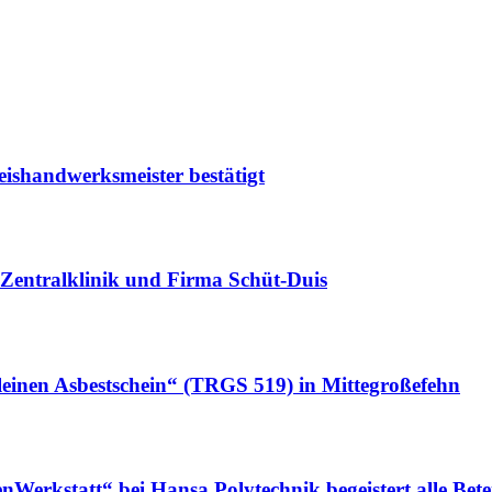
eishandwerksmeister bestätigt
Zentralklinik und Firma Schüt-Duis
leinen Asbestschein“ (TRGS 519) in Mittegroßefehn
erkstatt“ bei Hansa Polytechnik begeistert alle Betei