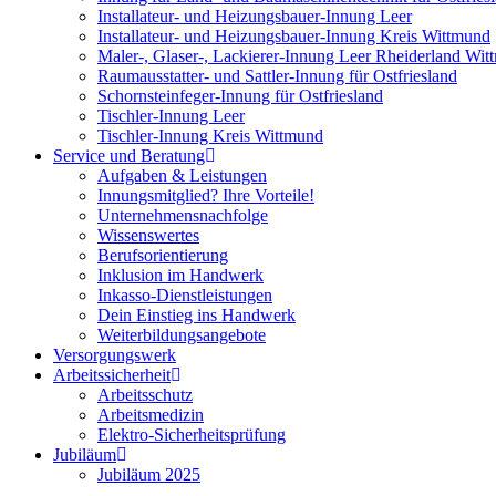
Installateur- und Heizungsbauer-Innung Leer
Installateur- und Heizungsbauer-Innung Kreis Wittmund
Maler-, Glaser-, Lackierer-Innung Leer Rheiderland Wi
Raumausstatter- und Sattler-Innung für Ostfriesland
Schornsteinfeger-Innung für Ostfriesland
Tischler-Innung Leer
Tischler-Innung Kreis Wittmund
Service und Beratung
Aufgaben & Leistungen
Innungsmitglied? Ihre Vorteile!
Unternehmensnachfolge
Wissenswertes
Berufsorientierung
Inklusion im Handwerk
Inkasso-Dienstleistungen
Dein Einstieg ins Handwerk
Weiterbildungsangebote
Versorgungswerk
Arbeitssicherheit
Arbeitsschutz
Arbeitsmedizin
Elektro-Sicherheitsprüfung
Jubiläum
Jubiläum 2025