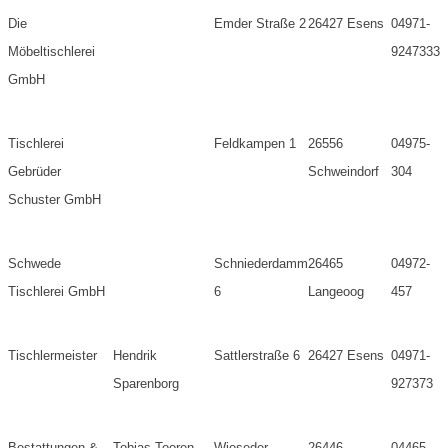
Die
Emder Straße 2
26427 Esens
04971-
Möbeltischlerei
9247333
GmbH
Tischlerei
Feldkampen 1
26556
04975-
Gebrüder
Schweindorf
304
Schuster GmbH
Schwede
Schniederdamm
26465
04972-
Tischlerei GmbH
6
Langeoog
457
Tischlermeister
Hendrik
Sattlerstraße 6
26427 Esens
04971-
Sparenborg
927373
Bestattungen &
Tobias Tooren
Wieseder
26446
04465-