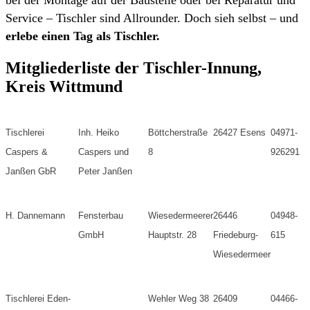
bei der Montage auf der Baustelle oder bei Reparatur und
Service – Tischler sind Allrounder. Doch sieh selbst – und
erlebe einen Tag als Tischler
.
Mitgliederliste der Tischler-Innung,
Kreis Wittmund
Tischlerei
Inh. Heiko
Böttcherstraße
26427 Esens
04971-
Caspers &
Caspers und
8
926291
Janßen GbR
Peter Janßen
H. Dannemann
Fensterbau
Wiesedermeerer
26446
04948-
GmbH
Hauptstr. 28
Friedeburg-
615
Wiesedermeer
Tischlerei Eden-
Wehler Weg 38
26409
04466-