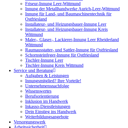
Friseur-Innung Leer-Wittmund
Innung der Metallhandwerke Aurich-Leer-Wittmund
Innung für Land- und Baumaschinentechnik für
Ostfriesland
Installateur- und Heizungsbauer-Innung Leer
Installateur- und Heizungsbauer-Innung Kreis
Wittmund
Maler-, Glaser-, Lackierer-Innung Leer Rheiderland
Wittmund
Raumausstatter- und Sattler-Innung für Ostfriesland
Schornsteinfeger-Innung für Ostfriesland
Tischler-Innung Leer
Tischler-Innung Kreis Wittmund
Service und Beratung
Aufgaben & Leistungen
Innungsmitglied? Ihre Vorteile!
Unternehmensnachfolge
Wissenswertes
Berufsorientierung
Inklusion im Handwerk
Inkasso-Dienstleistungen
Dein Einstieg ins Handwerk
Weiterbildungsangebote
Versorgungswerk
Arbeitssicherheit