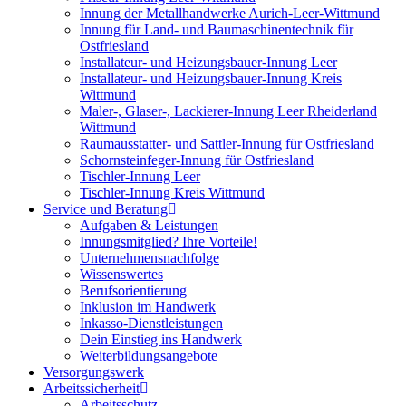
Innung der Metallhandwerke Aurich-Leer-Wittmund
Innung für Land- und Baumaschinentechnik für
Ostfriesland
Installateur- und Heizungsbauer-Innung Leer
Installateur- und Heizungsbauer-Innung Kreis
Wittmund
Maler-, Glaser-, Lackierer-Innung Leer Rheiderland
Wittmund
Raumausstatter- und Sattler-Innung für Ostfriesland
Schornsteinfeger-Innung für Ostfriesland
Tischler-Innung Leer
Tischler-Innung Kreis Wittmund
Service und Beratung
Aufgaben & Leistungen
Innungsmitglied? Ihre Vorteile!
Unternehmensnachfolge
Wissenswertes
Berufsorientierung
Inklusion im Handwerk
Inkasso-Dienstleistungen
Dein Einstieg ins Handwerk
Weiterbildungsangebote
Versorgungswerk
Arbeitssicherheit
Arbeitsschutz