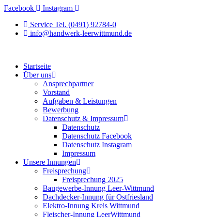
Zum
Facebook
Instagram
Inhalt
Service Tel. (0491) 92784-0
springen
info@handwerk-leerwittmund.de
Startseite
Über uns
Ansprechpartner
Vorstand
Aufgaben & Leistungen
Bewerbung
Datenschutz & Impressum
Datenschutz
Datenschutz Facebook
Datenschutz Instagram
Impressum
Unsere Innungen
Freisprechung
Freisprechung 2025
Baugewerbe-Innung Leer-Wittmund
Dachdecker-Innung für Ostfriesland
Elektro-Innung Kreis Wittmund
Fleischer-Innung LeerWittmund