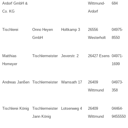
Ardorf GmbH &
Wittmund-
684
Co. KG
Ardorf
Tischlerei
Onno Heyen
Holtkamp 3
26556
04975-
GmbH
Westerholt
8550
Matthias
Tischlermeister
Jeverstr. 2
26427 Esens
04971-
Homeyer
1699
Andreas Janßen
Tischlermeister
Warnsath 17
26409
04973-
Wittmund
358
Tischlerei König
Tischlermeister
Lotsenweg 4
26409
04464-
Jann König
Wittmund
9455550