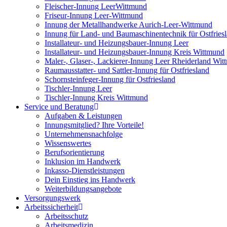
Fleischer-Innung LeerWittmund
Friseur-Innung Leer-Wittmund
Innung der Metallhandwerke Aurich-Leer-Wittmund
Innung für Land- und Baumaschinentechnik für Ostfries
Installateur- und Heizungsbauer-Innung Leer
Installateur- und Heizungsbauer-Innung Kreis Wittmund
Maler-, Glaser-, Lackierer-Innung Leer Rheiderland Wi
Raumausstatter- und Sattler-Innung für Ostfriesland
Schornsteinfeger-Innung für Ostfriesland
Tischler-Innung Leer
Tischler-Innung Kreis Wittmund
Service und Beratung
Aufgaben & Leistungen
Innungsmitglied? Ihre Vorteile!
Unternehmensnachfolge
Wissenswertes
Berufsorientierung
Inklusion im Handwerk
Inkasso-Dienstleistungen
Dein Einstieg ins Handwerk
Weiterbildungsangebote
Versorgungswerk
Arbeitssicherheit
Arbeitsschutz
Arbeitsmedizin