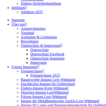
Elektro-Sicherheitsprüfung
Jubiläum
Jubiläum 2025
Startseite
Über uns
Ansprechpartner
Vorstand
Aufgaben & Leistungen
Bewerbung
Datenschutz & Impressum
Datenschutz
Datenschutz Facebook
Datenschutz Instagram
Impressum
Unsere Innungen
Freisprechung
Freisprechung 2025
Baugewerbe-Innung Leer-Wittmund
Dachdecker-Innung für Ostfriesland
Elektro-Innung Kreis Wittmund
Fleischer-Innung LeerWittmund
Friseur-Innung Leer-Wittmund
Innung der Metallhandwerke Aurich-Leer-Wittmund
Innung für Land- und Baumaschinentechnik für Ostfries