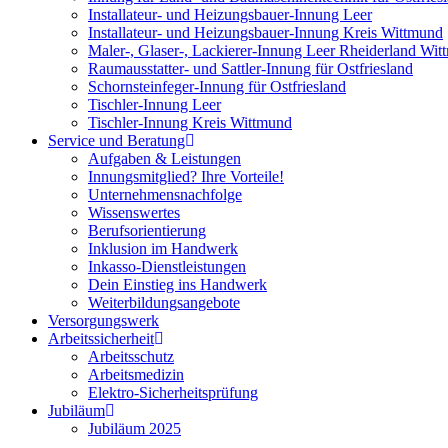
Installateur- und Heizungsbauer-Innung Leer
Installateur- und Heizungsbauer-Innung Kreis Wittmund
Maler-, Glaser-, Lackierer-Innung Leer Rheiderland Wi
Raumausstatter- und Sattler-Innung für Ostfriesland
Schornsteinfeger-Innung für Ostfriesland
Tischler-Innung Leer
Tischler-Innung Kreis Wittmund
Service und Beratung
Aufgaben & Leistungen
Innungsmitglied? Ihre Vorteile!
Unternehmensnachfolge
Wissenswertes
Berufsorientierung
Inklusion im Handwerk
Inkasso-Dienstleistungen
Dein Einstieg ins Handwerk
Weiterbildungsangebote
Versorgungswerk
Arbeitssicherheit
Arbeitsschutz
Arbeitsmedizin
Elektro-Sicherheitsprüfung
Jubiläum
Jubiläum 2025