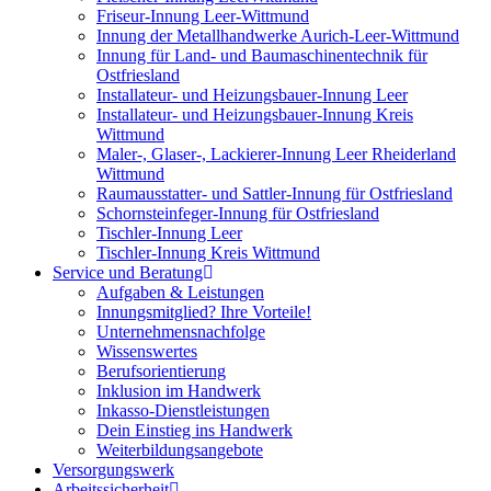
Friseur-Innung Leer-Wittmund
Innung der Metallhandwerke Aurich-Leer-Wittmund
Innung für Land- und Baumaschinentechnik für
Ostfriesland
Installateur- und Heizungsbauer-Innung Leer
Installateur- und Heizungsbauer-Innung Kreis
Wittmund
Maler-, Glaser-, Lackierer-Innung Leer Rheiderland
Wittmund
Raumausstatter- und Sattler-Innung für Ostfriesland
Schornsteinfeger-Innung für Ostfriesland
Tischler-Innung Leer
Tischler-Innung Kreis Wittmund
Service und Beratung
Aufgaben & Leistungen
Innungsmitglied? Ihre Vorteile!
Unternehmensnachfolge
Wissenswertes
Berufsorientierung
Inklusion im Handwerk
Inkasso-Dienstleistungen
Dein Einstieg ins Handwerk
Weiterbildungsangebote
Versorgungswerk
Arbeitssicherheit