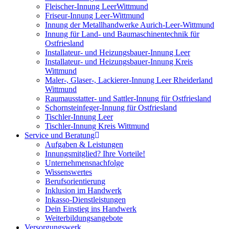
Fleischer-Innung LeerWittmund
Friseur-Innung Leer-Wittmund
Innung der Metallhandwerke Aurich-Leer-Wittmund
Innung für Land- und Baumaschinentechnik für
Ostfriesland
Installateur- und Heizungsbauer-Innung Leer
Installateur- und Heizungsbauer-Innung Kreis
Wittmund
Maler-, Glaser-, Lackierer-Innung Leer Rheiderland
Wittmund
Raumausstatter- und Sattler-Innung für Ostfriesland
Schornsteinfeger-Innung für Ostfriesland
Tischler-Innung Leer
Tischler-Innung Kreis Wittmund
Service und Beratung
Aufgaben & Leistungen
Innungsmitglied? Ihre Vorteile!
Unternehmensnachfolge
Wissenswertes
Berufsorientierung
Inklusion im Handwerk
Inkasso-Dienstleistungen
Dein Einstieg ins Handwerk
Weiterbildungsangebote
Versorgungswerk