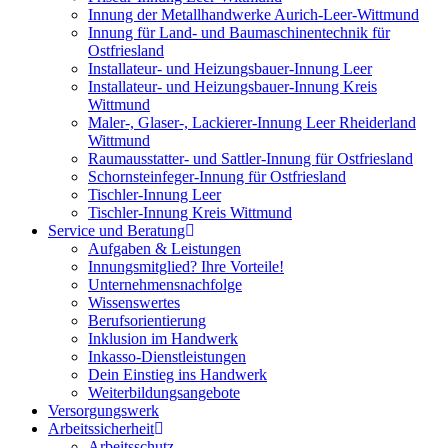
Innung der Metallhandwerke Aurich-Leer-Wittmund
Innung für Land- und Baumaschinentechnik für
Ostfriesland
Installateur- und Heizungsbauer-Innung Leer
Installateur- und Heizungsbauer-Innung Kreis
Wittmund
Maler-, Glaser-, Lackierer-Innung Leer Rheiderland
Wittmund
Raumausstatter- und Sattler-Innung für Ostfriesland
Schornsteinfeger-Innung für Ostfriesland
Tischler-Innung Leer
Tischler-Innung Kreis Wittmund
Service und Beratung
Aufgaben & Leistungen
Innungsmitglied? Ihre Vorteile!
Unternehmensnachfolge
Wissenswertes
Berufsorientierung
Inklusion im Handwerk
Inkasso-Dienstleistungen
Dein Einstieg ins Handwerk
Weiterbildungsangebote
Versorgungswerk
Arbeitssicherheit
Arbeitsschutz