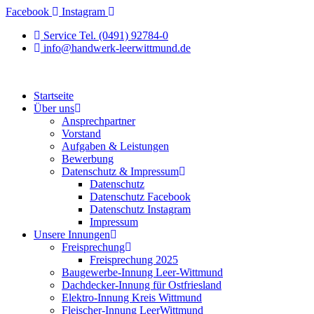
Zum
Facebook
Instagram
Inhalt
Service Tel. (0491) 92784-0
springen
info@handwerk-leerwittmund.de
Startseite
Über uns
Ansprechpartner
Vorstand
Aufgaben & Leistungen
Bewerbung
Datenschutz & Impressum
Datenschutz
Datenschutz Facebook
Datenschutz Instagram
Impressum
Unsere Innungen
Freisprechung
Freisprechung 2025
Baugewerbe-Innung Leer-Wittmund
Dachdecker-Innung für Ostfriesland
Elektro-Innung Kreis Wittmund
Fleischer-Innung LeerWittmund