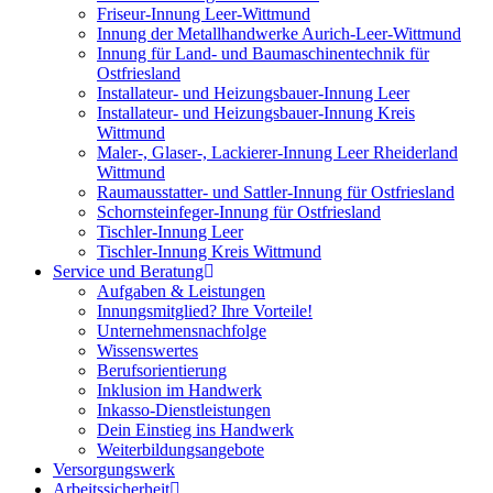
Friseur-Innung Leer-Wittmund
Innung der Metallhandwerke Aurich-Leer-Wittmund
Innung für Land- und Baumaschinentechnik für
Ostfriesland
Installateur- und Heizungsbauer-Innung Leer
Installateur- und Heizungsbauer-Innung Kreis
Wittmund
Maler-, Glaser-, Lackierer-Innung Leer Rheiderland
Wittmund
Raumausstatter- und Sattler-Innung für Ostfriesland
Schornsteinfeger-Innung für Ostfriesland
Tischler-Innung Leer
Tischler-Innung Kreis Wittmund
Service und Beratung
Aufgaben & Leistungen
Innungsmitglied? Ihre Vorteile!
Unternehmensnachfolge
Wissenswertes
Berufsorientierung
Inklusion im Handwerk
Inkasso-Dienstleistungen
Dein Einstieg ins Handwerk
Weiterbildungsangebote
Versorgungswerk
Arbeitssicherheit