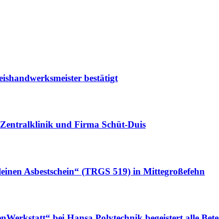
eishandwerksmeister bestätigt
Zentralklinik und Firma Schüt-Duis
leinen Asbestschein“ (TRGS 519) in Mittegroßefehn
erkstatt“ bei Hansa Polytechnik begeistert alle Betei