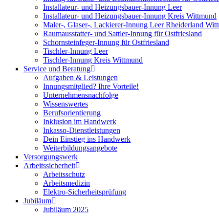
Installateur- und Heizungsbauer-Innung Leer
Installateur- und Heizungsbauer-Innung Kreis Wittmund
Maler-, Glaser-, Lackierer-Innung Leer Rheiderland Wi
Raumausstatter- und Sattler-Innung für Ostfriesland
Schornsteinfeger-Innung für Ostfriesland
Tischler-Innung Leer
Tischler-Innung Kreis Wittmund
Service und Beratung
Aufgaben & Leistungen
Innungsmitglied? Ihre Vorteile!
Unternehmensnachfolge
Wissenswertes
Berufsorientierung
Inklusion im Handwerk
Inkasso-Dienstleistungen
Dein Einstieg ins Handwerk
Weiterbildungsangebote
Versorgungswerk
Arbeitssicherheit
Arbeitsschutz
Arbeitsmedizin
Elektro-Sicherheitsprüfung
Jubiläum
Jubiläum 2025