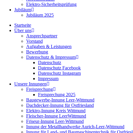
Elektro-Sicherheitsprüfung
Jubiläum
Jubiläum 2025
Startseite
Über uns
Ansprechpartner
Vorstand
Aufgaben & Leistungen
Bewerbung
Datenschutz & Impressum
Datenschutz
Datenschutz Facebook
Datenschutz Instagram
Impressum
Unsere Innungen
Freisprechung
Freisprechung 2025
Baugewerbe-Innung Leer-Wittmund
Dachdecker-Innung für Ostfriesland
Elektro-Innung Kreis Wittmund
Fleischer-Innung LeerWittmund
Friseur-Innung Leer-Wittmund
Innung der Metallhandwerke Aurich-Leer-Wittmund
Innung für Land- und Baumaschinentechnik für Ostfries