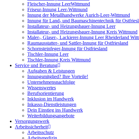
Fleischer-Innung LeerWittmund
Friseur-Innung Leer-Wittmund
Innung der Metallhandwerke Aurich-Leer-Wittmund
Innung für Land- und Baumaschinentechnik für Ostfries
Installateur- und Heizungsbauer-Innung Leer
Installateur- und Heizungsbauer-Innung Kreis Wittmund
Maler-, Glaser-, Lackierer-Innung Leer Rheiderland Wi
Raumausstatter- und Sattler-Innung für Ostfriesland
Schornsteinfeger-Innung für Ostfriesland
Tischler-Innung Leer
Tischler-Innung Kreis Wittmund
Service und Beratung
Aufgaben & Leistungen
Innungsmitglied? Ihre Vorteile!
Unternehmensnachfolge
Wissenswertes
Berufsorientierung
Inklusion im Handwerk
Inkasso-Dienstleistungen
Dein Einstieg ins Handwerk
Weiterbildungsangebote
Versorgungswerk
Arbeitssicherheit
Arbeitsschutz
Arbeitsmedizin