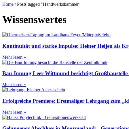
Home
/
Posts tagged "Handwerkskammer"
Wissenswertes
Kontinuität und starke Impulse: Heiner Heijen als Kr
Mehr lesen »
Bau-Innung Leer-Wittmund besichtigt Großbaustelle 
Mehr lesen »
Erfolgreiche Premiere: Erstmaliger Lehrgang zum „k
Mehr lesen »
Gelungener Abschluss in Moormerland: „GenerationenW