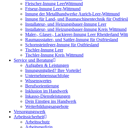
Fleischer-Innung LeerWittmund
Friseur-Innung Leer-Wittmund
Innung der Metallhandwerke Aurich-Leer-Wittmund
Innung für Land- und Baumaschinentechnik für Ostfries
Installateur- und Heizungsbauer-Innung Leer
Installateur- und Heizungsbauer-Innung Kreis Wittmund
Maler-, Glaser-, Lackierer-Innung Leer Rheiderland Wi
Raumausstatter- und Sattler-Innung für Ostfriesland
Schornsteinfeger-Innung für Ostfriesland
Tischler-Innung Leer
Tischler-Innung Kreis Wittmund
Service und Beratung
Aufgaben & Leistungen
Innungsmitglied? Ihre Vorteile!
Unternehmensnachfolge
Wissenswertes
Berufsorientierung
Inklusion im Handwerk
Inkasso-Dienstleistungen
Dein Einstieg ins Handwerk
Weiterbildungsangebote
Versorgungswerk
Arbeitssicherheit
Arbeitsschutz
Arbeitsmedizin