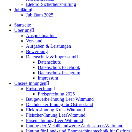
Elektro-Sicherheitsprüfung
Jubiläum
Jubiläum 2025
Startseite
Über uns
Ansprechpartner
Vorstand
Aufgaben & Leistungen
Bewerbung
Datenschutz & Impressum
Datenschutz
Datenschutz Facebook
Datenschutz Instagram
Impressum
Unsere Innungen
Freisprechung
Freisprechung 2025
Baugewerbe-Innung Leer-Wittmund
Dachdecker-Innung für Ostfriesland
Elektro-Innung Kreis Wittmund
Fleischer-Innung LeerWittmund
Friseur-Innung Leer-Wittmund
Innung der Metallhandwerke Aurich-Leer-Wittmund
Innung für Land- und Baumaschinentechnik für Ostfries