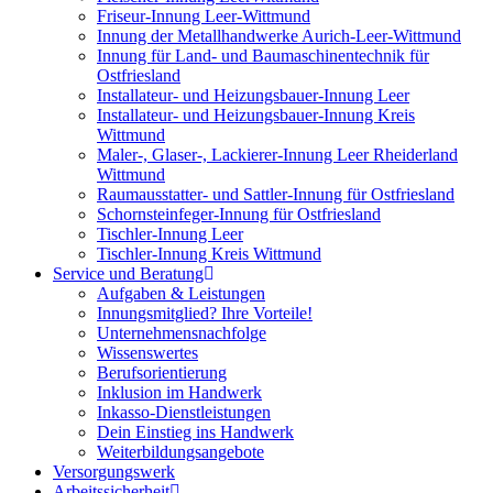
Friseur-Innung Leer-Wittmund
Innung der Metallhandwerke Aurich-Leer-Wittmund
Innung für Land- und Baumaschinentechnik für
Ostfriesland
Installateur- und Heizungsbauer-Innung Leer
Installateur- und Heizungsbauer-Innung Kreis
Wittmund
Maler-, Glaser-, Lackierer-Innung Leer Rheiderland
Wittmund
Raumausstatter- und Sattler-Innung für Ostfriesland
Schornsteinfeger-Innung für Ostfriesland
Tischler-Innung Leer
Tischler-Innung Kreis Wittmund
Service und Beratung
Aufgaben & Leistungen
Innungsmitglied? Ihre Vorteile!
Unternehmensnachfolge
Wissenswertes
Berufsorientierung
Inklusion im Handwerk
Inkasso-Dienstleistungen
Dein Einstieg ins Handwerk
Weiterbildungsangebote
Versorgungswerk
Arbeitssicherheit