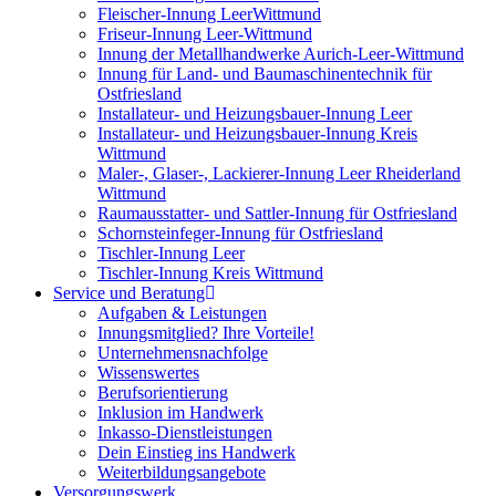
Fleischer-Innung LeerWittmund
Friseur-Innung Leer-Wittmund
Innung der Metallhandwerke Aurich-Leer-Wittmund
Innung für Land- und Baumaschinentechnik für
Ostfriesland
Installateur- und Heizungsbauer-Innung Leer
Installateur- und Heizungsbauer-Innung Kreis
Wittmund
Maler-, Glaser-, Lackierer-Innung Leer Rheiderland
Wittmund
Raumausstatter- und Sattler-Innung für Ostfriesland
Schornsteinfeger-Innung für Ostfriesland
Tischler-Innung Leer
Tischler-Innung Kreis Wittmund
Service und Beratung
Aufgaben & Leistungen
Innungsmitglied? Ihre Vorteile!
Unternehmensnachfolge
Wissenswertes
Berufsorientierung
Inklusion im Handwerk
Inkasso-Dienstleistungen
Dein Einstieg ins Handwerk
Weiterbildungsangebote
Versorgungswerk