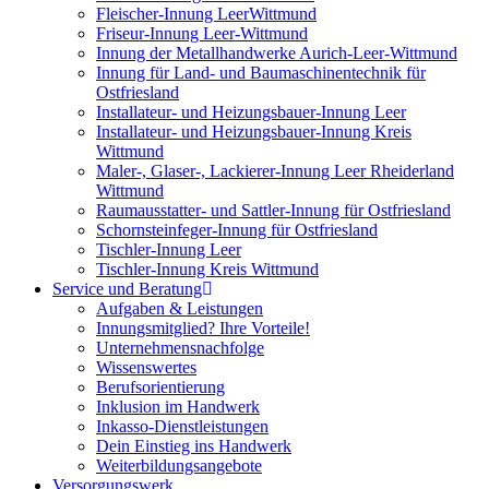
Fleischer-Innung LeerWittmund
Friseur-Innung Leer-Wittmund
Innung der Metallhandwerke Aurich-Leer-Wittmund
Innung für Land- und Baumaschinentechnik für
Ostfriesland
Installateur- und Heizungsbauer-Innung Leer
Installateur- und Heizungsbauer-Innung Kreis
Wittmund
Maler-, Glaser-, Lackierer-Innung Leer Rheiderland
Wittmund
Raumausstatter- und Sattler-Innung für Ostfriesland
Schornsteinfeger-Innung für Ostfriesland
Tischler-Innung Leer
Tischler-Innung Kreis Wittmund
Service und Beratung
Aufgaben & Leistungen
Innungsmitglied? Ihre Vorteile!
Unternehmensnachfolge
Wissenswertes
Berufsorientierung
Inklusion im Handwerk
Inkasso-Dienstleistungen
Dein Einstieg ins Handwerk
Weiterbildungsangebote
Versorgungswerk