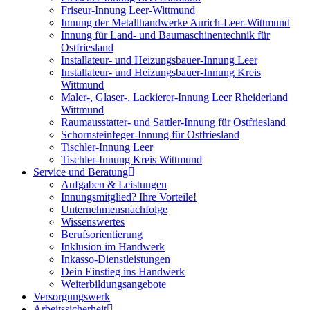
Friseur-Innung Leer-Wittmund
Innung der Metallhandwerke Aurich-Leer-Wittmund
Innung für Land- und Baumaschinentechnik für
Ostfriesland
Installateur- und Heizungsbauer-Innung Leer
Installateur- und Heizungsbauer-Innung Kreis
Wittmund
Maler-, Glaser-, Lackierer-Innung Leer Rheiderland
Wittmund
Raumausstatter- und Sattler-Innung für Ostfriesland
Schornsteinfeger-Innung für Ostfriesland
Tischler-Innung Leer
Tischler-Innung Kreis Wittmund
Service und Beratung
Aufgaben & Leistungen
Innungsmitglied? Ihre Vorteile!
Unternehmensnachfolge
Wissenswertes
Berufsorientierung
Inklusion im Handwerk
Inkasso-Dienstleistungen
Dein Einstieg ins Handwerk
Weiterbildungsangebote
Versorgungswerk
Arbeitssicherheit