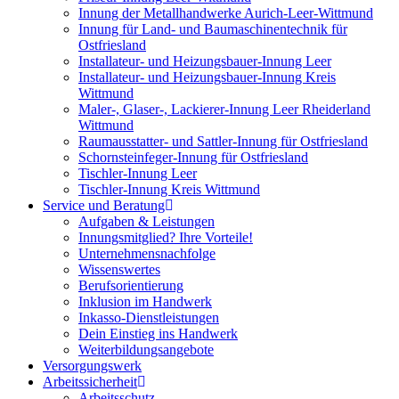
Innung der Metallhandwerke Aurich-Leer-Wittmund
Innung für Land- und Baumaschinentechnik für
Ostfriesland
Installateur- und Heizungsbauer-Innung Leer
Installateur- und Heizungsbauer-Innung Kreis
Wittmund
Maler-, Glaser-, Lackierer-Innung Leer Rheiderland
Wittmund
Raumausstatter- und Sattler-Innung für Ostfriesland
Schornsteinfeger-Innung für Ostfriesland
Tischler-Innung Leer
Tischler-Innung Kreis Wittmund
Service und Beratung
Aufgaben & Leistungen
Innungsmitglied? Ihre Vorteile!
Unternehmensnachfolge
Wissenswertes
Berufsorientierung
Inklusion im Handwerk
Inkasso-Dienstleistungen
Dein Einstieg ins Handwerk
Weiterbildungsangebote
Versorgungswerk
Arbeitssicherheit
Arbeitsschutz