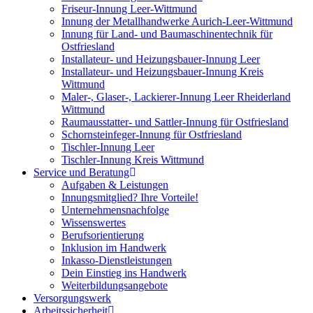
Friseur-Innung Leer-Wittmund
Innung der Metallhandwerke Aurich-Leer-Wittmund
Innung für Land- und Baumaschinentechnik für
Ostfriesland
Installateur- und Heizungsbauer-Innung Leer
Installateur- und Heizungsbauer-Innung Kreis
Wittmund
Maler-, Glaser-, Lackierer-Innung Leer Rheiderland
Wittmund
Raumausstatter- und Sattler-Innung für Ostfriesland
Schornsteinfeger-Innung für Ostfriesland
Tischler-Innung Leer
Tischler-Innung Kreis Wittmund
Service und Beratung
Aufgaben & Leistungen
Innungsmitglied? Ihre Vorteile!
Unternehmensnachfolge
Wissenswertes
Berufsorientierung
Inklusion im Handwerk
Inkasso-Dienstleistungen
Dein Einstieg ins Handwerk
Weiterbildungsangebote
Versorgungswerk
Arbeitssicherheit