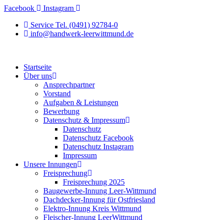
Zum
Facebook
Instagram
Inhalt
Service Tel. (0491) 92784-0
springen
info@handwerk-leerwittmund.de
Startseite
Über uns
Ansprechpartner
Vorstand
Aufgaben & Leistungen
Bewerbung
Datenschutz & Impressum
Datenschutz
Datenschutz Facebook
Datenschutz Instagram
Impressum
Unsere Innungen
Freisprechung
Freisprechung 2025
Baugewerbe-Innung Leer-Wittmund
Dachdecker-Innung für Ostfriesland
Elektro-Innung Kreis Wittmund
Fleischer-Innung LeerWittmund