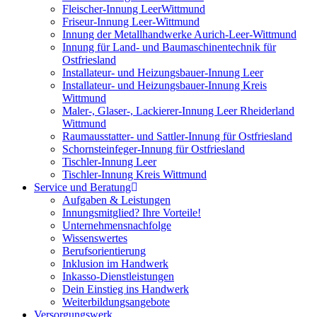
Fleischer-Innung LeerWittmund
Friseur-Innung Leer-Wittmund
Innung der Metallhandwerke Aurich-Leer-Wittmund
Innung für Land- und Baumaschinentechnik für
Ostfriesland
Installateur- und Heizungsbauer-Innung Leer
Installateur- und Heizungsbauer-Innung Kreis
Wittmund
Maler-, Glaser-, Lackierer-Innung Leer Rheiderland
Wittmund
Raumausstatter- und Sattler-Innung für Ostfriesland
Schornsteinfeger-Innung für Ostfriesland
Tischler-Innung Leer
Tischler-Innung Kreis Wittmund
Service und Beratung
Aufgaben & Leistungen
Innungsmitglied? Ihre Vorteile!
Unternehmensnachfolge
Wissenswertes
Berufsorientierung
Inklusion im Handwerk
Inkasso-Dienstleistungen
Dein Einstieg ins Handwerk
Weiterbildungsangebote
Versorgungswerk