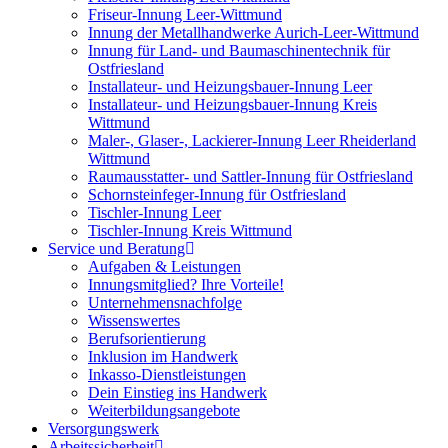
Friseur-Innung Leer-Wittmund
Innung der Metallhandwerke Aurich-Leer-Wittmund
Innung für Land- und Baumaschinentechnik für
Ostfriesland
Installateur- und Heizungsbauer-Innung Leer
Installateur- und Heizungsbauer-Innung Kreis
Wittmund
Maler-, Glaser-, Lackierer-Innung Leer Rheiderland
Wittmund
Raumausstatter- und Sattler-Innung für Ostfriesland
Schornsteinfeger-Innung für Ostfriesland
Tischler-Innung Leer
Tischler-Innung Kreis Wittmund
Service und Beratung
Aufgaben & Leistungen
Innungsmitglied? Ihre Vorteile!
Unternehmensnachfolge
Wissenswertes
Berufsorientierung
Inklusion im Handwerk
Inkasso-Dienstleistungen
Dein Einstieg ins Handwerk
Weiterbildungsangebote
Versorgungswerk
Arbeitssicherheit