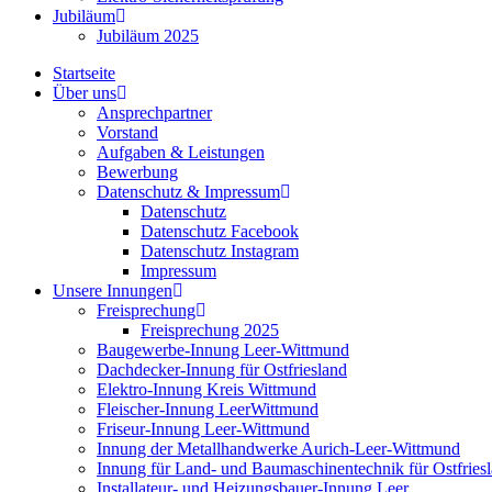
Jubiläum
Jubiläum 2025
Startseite
Über uns
Ansprechpartner
Vorstand
Aufgaben & Leistungen
Bewerbung
Datenschutz & Impressum
Datenschutz
Datenschutz Facebook
Datenschutz Instagram
Impressum
Unsere Innungen
Freisprechung
Freisprechung 2025
Baugewerbe-Innung Leer-Wittmund
Dachdecker-Innung für Ostfriesland
Elektro-Innung Kreis Wittmund
Fleischer-Innung LeerWittmund
Friseur-Innung Leer-Wittmund
Innung der Metallhandwerke Aurich-Leer-Wittmund
Innung für Land- und Baumaschinentechnik für Ostfries
Installateur- und Heizungsbauer-Innung Leer