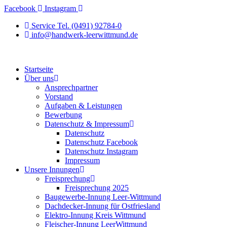
Zum
Facebook
Instagram
Inhalt
Service Tel. (0491) 92784-0
springen
info@handwerk-leerwittmund.de
Startseite
Über uns
Ansprechpartner
Vorstand
Aufgaben & Leistungen
Bewerbung
Datenschutz & Impressum
Datenschutz
Datenschutz Facebook
Datenschutz Instagram
Impressum
Unsere Innungen
Freisprechung
Freisprechung 2025
Baugewerbe-Innung Leer-Wittmund
Dachdecker-Innung für Ostfriesland
Elektro-Innung Kreis Wittmund
Fleischer-Innung LeerWittmund