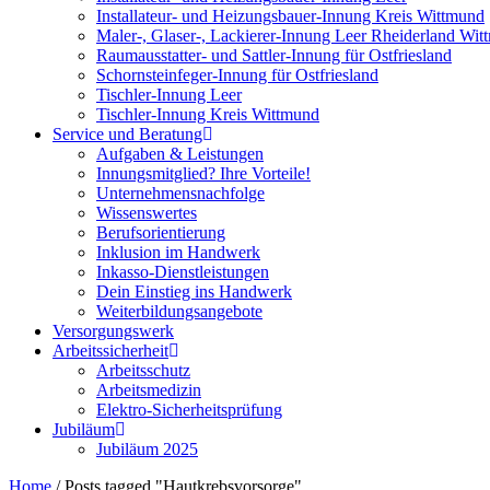
Installateur- und Heizungsbauer-Innung Kreis Wittmund
Maler-, Glaser-, Lackierer-Innung Leer Rheiderland Wi
Raumausstatter- und Sattler-Innung für Ostfriesland
Schornsteinfeger-Innung für Ostfriesland
Tischler-Innung Leer
Tischler-Innung Kreis Wittmund
Service und Beratung
Aufgaben & Leistungen
Innungsmitglied? Ihre Vorteile!
Unternehmensnachfolge
Wissenswertes
Berufsorientierung
Inklusion im Handwerk
Inkasso-Dienstleistungen
Dein Einstieg ins Handwerk
Weiterbildungsangebote
Versorgungswerk
Arbeitssicherheit
Arbeitsschutz
Arbeitsmedizin
Elektro-Sicherheitsprüfung
Jubiläum
Jubiläum 2025
Home
/
Posts tagged "Hautkrebsvorsorge"