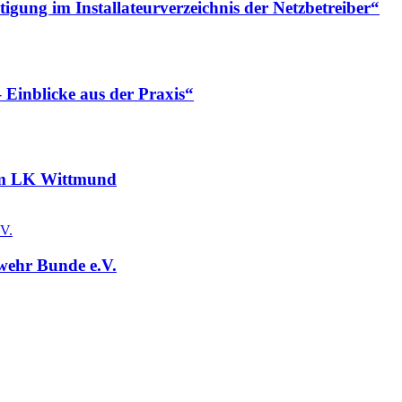
gung im Installateurverzeichnis der Netzbetreiber“
 Einblicke aus der Praxis“
 im LK Wittmund
wehr Bunde e.V.