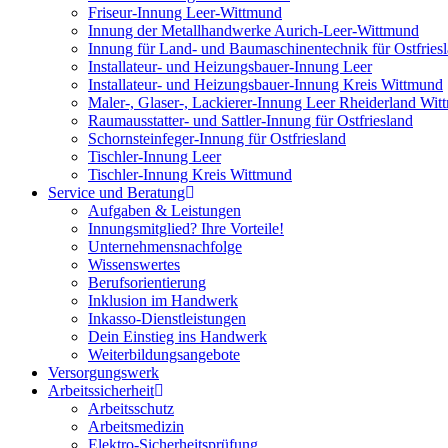
Friseur-Innung Leer-Wittmund
Innung der Metallhandwerke Aurich-Leer-Wittmund
Innung für Land- und Baumaschinentechnik für Ostfries
Installateur- und Heizungsbauer-Innung Leer
Installateur- und Heizungsbauer-Innung Kreis Wittmund
Maler-, Glaser-, Lackierer-Innung Leer Rheiderland Wi
Raumausstatter- und Sattler-Innung für Ostfriesland
Schornsteinfeger-Innung für Ostfriesland
Tischler-Innung Leer
Tischler-Innung Kreis Wittmund
Service und Beratung
Aufgaben & Leistungen
Innungsmitglied? Ihre Vorteile!
Unternehmensnachfolge
Wissenswertes
Berufsorientierung
Inklusion im Handwerk
Inkasso-Dienstleistungen
Dein Einstieg ins Handwerk
Weiterbildungsangebote
Versorgungswerk
Arbeitssicherheit
Arbeitsschutz
Arbeitsmedizin
Elektro-Sicherheitsprüfung