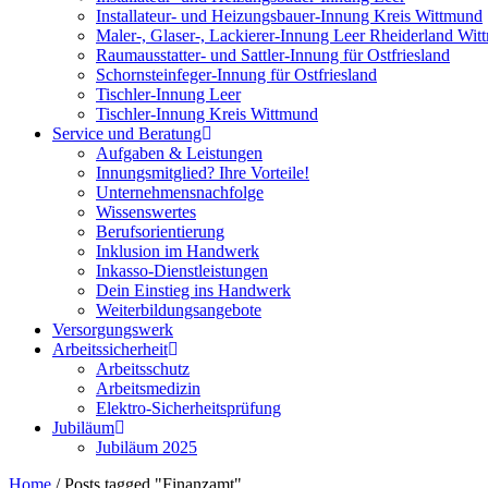
Installateur- und Heizungsbauer-Innung Kreis Wittmund
Maler-, Glaser-, Lackierer-Innung Leer Rheiderland Wi
Raumausstatter- und Sattler-Innung für Ostfriesland
Schornsteinfeger-Innung für Ostfriesland
Tischler-Innung Leer
Tischler-Innung Kreis Wittmund
Service und Beratung
Aufgaben & Leistungen
Innungsmitglied? Ihre Vorteile!
Unternehmensnachfolge
Wissenswertes
Berufsorientierung
Inklusion im Handwerk
Inkasso-Dienstleistungen
Dein Einstieg ins Handwerk
Weiterbildungsangebote
Versorgungswerk
Arbeitssicherheit
Arbeitsschutz
Arbeitsmedizin
Elektro-Sicherheitsprüfung
Jubiläum
Jubiläum 2025
Home
/
Posts tagged "Finanzamt"