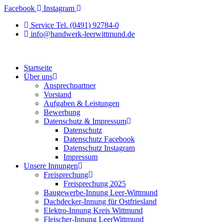
Zum
Facebook
Instagram
Inhalt
Service Tel. (0491) 92784-0
springen
info@handwerk-leerwittmund.de
Startseite
Über uns
Ansprechpartner
Vorstand
Aufgaben & Leistungen
Bewerbung
Datenschutz & Impressum
Datenschutz
Datenschutz Facebook
Datenschutz Instagram
Impressum
Unsere Innungen
Freisprechung
Freisprechung 2025
Baugewerbe-Innung Leer-Wittmund
Dachdecker-Innung für Ostfriesland
Elektro-Innung Kreis Wittmund
Fleischer-Innung LeerWittmund