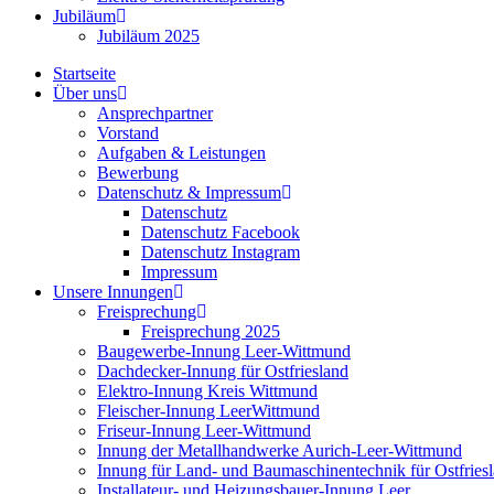
Jubiläum
Jubiläum 2025
Startseite
Über uns
Ansprechpartner
Vorstand
Aufgaben & Leistungen
Bewerbung
Datenschutz & Impressum
Datenschutz
Datenschutz Facebook
Datenschutz Instagram
Impressum
Unsere Innungen
Freisprechung
Freisprechung 2025
Baugewerbe-Innung Leer-Wittmund
Dachdecker-Innung für Ostfriesland
Elektro-Innung Kreis Wittmund
Fleischer-Innung LeerWittmund
Friseur-Innung Leer-Wittmund
Innung der Metallhandwerke Aurich-Leer-Wittmund
Innung für Land- und Baumaschinentechnik für Ostfries
Installateur- und Heizungsbauer-Innung Leer