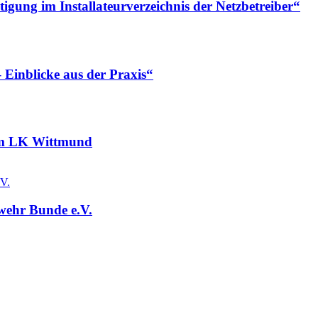
gung im Installateurverzeichnis der Netzbetreiber“
 Einblicke aus der Praxis“
 im LK Wittmund
wehr Bunde e.V.