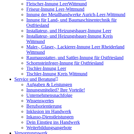
Fleischer-Innung LeerWittmund
Friseur-Innung Leer-Wittmund
Innung der Metallhandwerke Aurich-Leer-Wittmund
Innung für Land- und Baumaschinentechnik für
Ostfriesland
Installateur- und Heizungsbauer-Innung Leer
Installateur- und Heizungsbauer-Innung Kreis
Wittmund
Maler-, Glaser-, Lackierer-Innung Leer Rheiderland
Wittmund
Raumausstatter- und Sattler-Innung für Ostfriesland
Schornsteinfeger-Innung für Ostfriesland
Tischler-Innung Leer
Tischler-Innung Kreis Wittmund
Service und Beratung
Aufgaben & Leistungen
Innungsmitglied? Ihre Vorteile!
Unternehmensnachfolge
Wissenswertes
Berufsorientierung
Inklusion im Handwerk
Inkasso-Dienstleistungen
Dein Einstieg ins Handwerk
Weiterbildungsangebote
Versorgungswerk