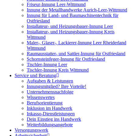
Friseur-Innung Leer-Wittmund
Innung der Metallhandwerke Aurich-Leer-Wittmund
Innung für Land- und Baumaschinentechnik für
Ostfriesland
Installateur- und Heizungsbauer-Innung Leer
Installateur- und Heizungsbauer-Innung Kreis
Wittmund
Maler-, Glaser-, Lackierer-Innung Leer Rheiderland
Wittmund
Raumausstatter- und Sattler-Innung für Ostfriesland
Schornsteinfeger-Innung für Ostfriesland
Tischler-Innung Leer
Tischler-Innung Kreis Wittmund
Service und Beratung
Aufgaben & Leistungen
Innungsmitglied? Ihre Vorteile!
Unternehmensnachfolge
Wissenswertes
Berufsorientierung
Inklusion im Handwerk
Inkasso-Dienstleistungen
Dein Einstieg ins Handwerk
Weiterbildungsangebote
Versorgungswerk
Arbeitssicherheit