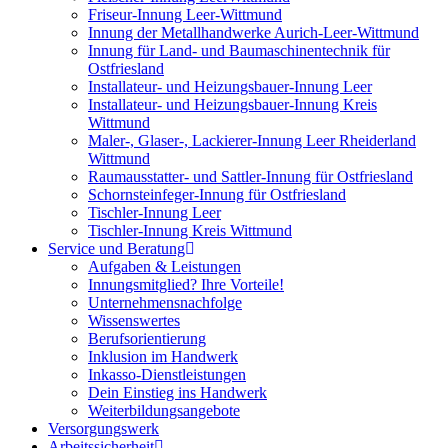
Friseur-Innung Leer-Wittmund
Innung der Metallhandwerke Aurich-Leer-Wittmund
Innung für Land- und Baumaschinentechnik für
Ostfriesland
Installateur- und Heizungsbauer-Innung Leer
Installateur- und Heizungsbauer-Innung Kreis
Wittmund
Maler-, Glaser-, Lackierer-Innung Leer Rheiderland
Wittmund
Raumausstatter- und Sattler-Innung für Ostfriesland
Schornsteinfeger-Innung für Ostfriesland
Tischler-Innung Leer
Tischler-Innung Kreis Wittmund
Service und Beratung
Aufgaben & Leistungen
Innungsmitglied? Ihre Vorteile!
Unternehmensnachfolge
Wissenswertes
Berufsorientierung
Inklusion im Handwerk
Inkasso-Dienstleistungen
Dein Einstieg ins Handwerk
Weiterbildungsangebote
Versorgungswerk
Arbeitssicherheit