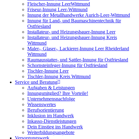
Fleischer-Innung LeerWittmund
Friseur-Innung Leer-Wittmund
Innung der Metallhandwerke Aurich-Leer-Wittmund
Innung für Land- und Baumaschinentechnik für
Ostfriesland
Installateur- und Heizungsbauer-Innung Leer
Installateur- und Heizungsbauer-Innung Kreis
Wittmund
Maler-, Glaser-, Lackierer-Innung Leer Rheiderland
Wittmund
Raumausstatter- und Sattler-Innung für Ostfriesland
Schornsteinfeger-Innung für Ostfriesland
Tischler-Innung Leer
Tischler-Innung Kreis Wittmund
Service und Beratung
Aufgaben & Leistungen
Innungsmitglied? Ihre Vorteile!
Unternehmensnachfolge
Wissenswertes
Berufsorientierung
Inklusion im Handwerk
Inkasso-Dienstleistungen
Dein Einstieg ins Handwerk
Weiterbildungsangebote
Versorgungswerk