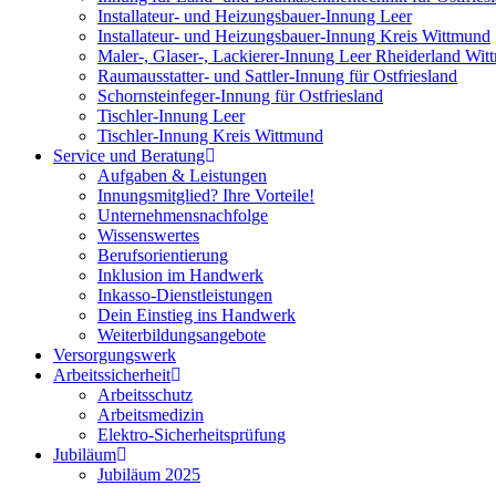
Installateur- und Heizungsbauer-Innung Leer
Installateur- und Heizungsbauer-Innung Kreis Wittmund
Maler-, Glaser-, Lackierer-Innung Leer Rheiderland Wi
Raumausstatter- und Sattler-Innung für Ostfriesland
Schornsteinfeger-Innung für Ostfriesland
Tischler-Innung Leer
Tischler-Innung Kreis Wittmund
Service und Beratung
Aufgaben & Leistungen
Innungsmitglied? Ihre Vorteile!
Unternehmensnachfolge
Wissenswertes
Berufsorientierung
Inklusion im Handwerk
Inkasso-Dienstleistungen
Dein Einstieg ins Handwerk
Weiterbildungsangebote
Versorgungswerk
Arbeitssicherheit
Arbeitsschutz
Arbeitsmedizin
Elektro-Sicherheitsprüfung
Jubiläum
Jubiläum 2025