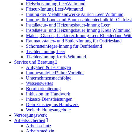
Fleischer-Innung LeerWittmund
Friseur-Innung Leer-Wittmund
Innung der Metallhandwerke Aurich-Leer-Wittmund
Innung für Land- und Baumaschinentechnik für Ostfries
Installateur- und Heizungsbauer-Innung Leer
Installateur- und Heizungsbauer-Innung Kreis Wittmund
Maler-, Glaser-, Lackierer-Innung Leer Rheiderland Wi
Raumausstatter- und Sattler-Innung für Ostfriesland
Schornsteinfeger-Innung für Ostfriesland
Tischler-Innung Leer
Tischler-Innung Kreis Wittmund
Service und Beratung
Aufgaben & Leistungen
Innungsmitglied? Ihre Vorteile!
Unternehmensnachfolge
Wissenswertes
Berufsorientierung
Inklusion im Handwerk
Inkasso-Dienstleistungen
Dein Einstieg ins Handwerk
Weiterbildungsangebote
Versorgungswerk
Arbeitssicherheit
Arbeitsschutz
Arbeitsmedizin