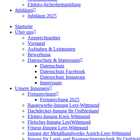
Elektro-Sicherheitsprüfung
Jubiläum
Jubiläum 2025
Startseite
Über uns
Ansprechpartner
Vorstand
Aufgaben & Leistungen
Bewerbung
Datenschutz & Impressum
Datenschutz
Datenschutz Facebook
Datenschutz Instagram
Impressum
Unsere Innungen
Freisprechung
Freisprechung 2025
Baugewerbe-Innung Leer-Wittmund
Dachdecker-Innung für Ostfriesland
Elektro-Innung Kreis Wittmund
Fleischer-Innung LeerWittmund
Friseur-Innung Leer-Wittmund
Innung der Metallhandwerke Aurich-Leer-Wittmund
Innung für Land- und Baumaschinentechnik für Ostfries