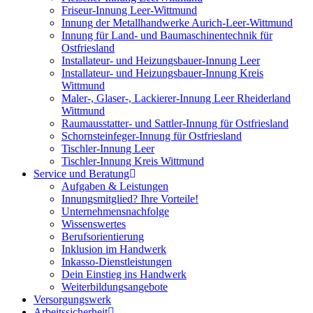
Friseur-Innung Leer-Wittmund
Innung der Metallhandwerke Aurich-Leer-Wittmund
Innung für Land- und Baumaschinentechnik für
Ostfriesland
Installateur- und Heizungsbauer-Innung Leer
Installateur- und Heizungsbauer-Innung Kreis
Wittmund
Maler-, Glaser-, Lackierer-Innung Leer Rheiderland
Wittmund
Raumausstatter- und Sattler-Innung für Ostfriesland
Schornsteinfeger-Innung für Ostfriesland
Tischler-Innung Leer
Tischler-Innung Kreis Wittmund
Service und Beratung
Aufgaben & Leistungen
Innungsmitglied? Ihre Vorteile!
Unternehmensnachfolge
Wissenswertes
Berufsorientierung
Inklusion im Handwerk
Inkasso-Dienstleistungen
Dein Einstieg ins Handwerk
Weiterbildungsangebote
Versorgungswerk
Arbeitssicherheit