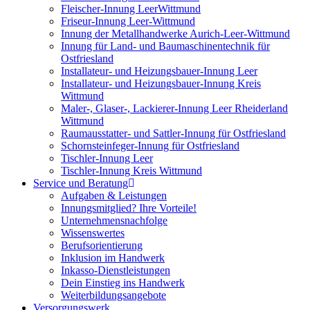
Fleischer-Innung LeerWittmund
Friseur-Innung Leer-Wittmund
Innung der Metallhandwerke Aurich-Leer-Wittmund
Innung für Land- und Baumaschinentechnik für
Ostfriesland
Installateur- und Heizungsbauer-Innung Leer
Installateur- und Heizungsbauer-Innung Kreis
Wittmund
Maler-, Glaser-, Lackierer-Innung Leer Rheiderland
Wittmund
Raumausstatter- und Sattler-Innung für Ostfriesland
Schornsteinfeger-Innung für Ostfriesland
Tischler-Innung Leer
Tischler-Innung Kreis Wittmund
Service und Beratung
Aufgaben & Leistungen
Innungsmitglied? Ihre Vorteile!
Unternehmensnachfolge
Wissenswertes
Berufsorientierung
Inklusion im Handwerk
Inkasso-Dienstleistungen
Dein Einstieg ins Handwerk
Weiterbildungsangebote
Versorgungswerk