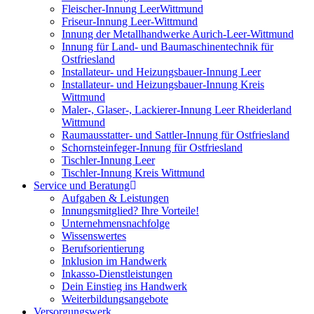
Fleischer-Innung LeerWittmund
Friseur-Innung Leer-Wittmund
Innung der Metallhandwerke Aurich-Leer-Wittmund
Innung für Land- und Baumaschinentechnik für
Ostfriesland
Installateur- und Heizungsbauer-Innung Leer
Installateur- und Heizungsbauer-Innung Kreis
Wittmund
Maler-, Glaser-, Lackierer-Innung Leer Rheiderland
Wittmund
Raumausstatter- und Sattler-Innung für Ostfriesland
Schornsteinfeger-Innung für Ostfriesland
Tischler-Innung Leer
Tischler-Innung Kreis Wittmund
Service und Beratung
Aufgaben & Leistungen
Innungsmitglied? Ihre Vorteile!
Unternehmensnachfolge
Wissenswertes
Berufsorientierung
Inklusion im Handwerk
Inkasso-Dienstleistungen
Dein Einstieg ins Handwerk
Weiterbildungsangebote
Versorgungswerk