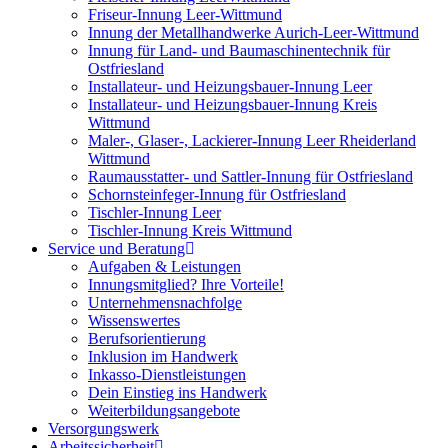
Friseur-Innung Leer-Wittmund
Innung der Metallhandwerke Aurich-Leer-Wittmund
Innung für Land- und Baumaschinentechnik für
Ostfriesland
Installateur- und Heizungsbauer-Innung Leer
Installateur- und Heizungsbauer-Innung Kreis
Wittmund
Maler-, Glaser-, Lackierer-Innung Leer Rheiderland
Wittmund
Raumausstatter- und Sattler-Innung für Ostfriesland
Schornsteinfeger-Innung für Ostfriesland
Tischler-Innung Leer
Tischler-Innung Kreis Wittmund
Service und Beratung
Aufgaben & Leistungen
Innungsmitglied? Ihre Vorteile!
Unternehmensnachfolge
Wissenswertes
Berufsorientierung
Inklusion im Handwerk
Inkasso-Dienstleistungen
Dein Einstieg ins Handwerk
Weiterbildungsangebote
Versorgungswerk
Arbeitssicherheit