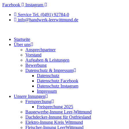
Zum
Facebook
Instagram
Inhalt
Service Tel. (0491) 92784-0
springen
info@handwerk-leerwittmund.de
Startseite
Über uns
Ansprechpartner
Vorstand
Aufgaben & Leistungen
Bewerbung
Datenschutz & Impressum
Datenschutz
Datenschutz Facebook
Datenschutz Instagram
Impressum
Unsere Innungen
Freisprechung
Freisprechung 2025
Baugewerbe-Innung Leer-Wittmund
Dachdecker-Innung für Ostfriesland
Elektro-Innung Kreis Wittmund
Fleischer-Innung LeerWittmund