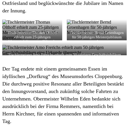
Ostfriesland und beglückwünschte die Jubilare im Namen
der Innung.
Tischlermeister Thomas Olthoff
Tischlermeister Bernd Groenhagen
erhielt zum 25-jährigen
für 50-jähriges Meisterjubliäum
Meisterjubiläum eine Urkunde
geehrt.
überreicht.
Tischlermeister Arno Frerichs erhielt zum 50-jährigen Geschäftsjubiläum
eine Urkunde überreicht.
Der Tag endete mit einem gemeinsamen Essen im
idyllischen „Dorfkrug“ des Museumsdorfes Cloppenburg.
Die durchweg positive Resonanz aller Beteiligten bestärkt
den Innungsvorstand, auch zukünftig solche Fahrten zu
Unternehmen. Obermeister Wilhelm Eden bedankte sich
ausdrücklich bei der Firma Remmers, namentlich bei
Herrn Kirchner, für einen spannenden und informativen
Tag.