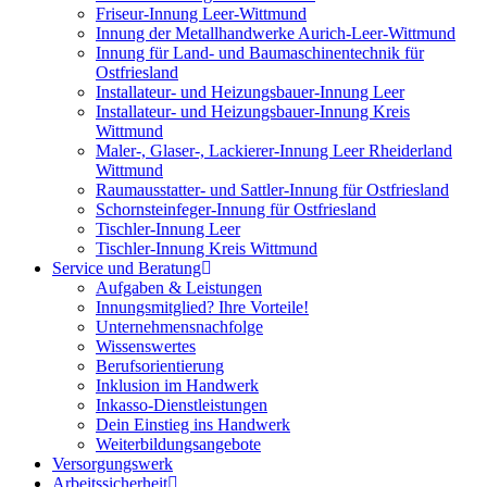
Friseur-Innung Leer-Wittmund
Innung der Metallhandwerke Aurich-Leer-Wittmund
Innung für Land- und Baumaschinentechnik für
Ostfriesland
Installateur- und Heizungsbauer-Innung Leer
Installateur- und Heizungsbauer-Innung Kreis
Wittmund
Maler-, Glaser-, Lackierer-Innung Leer Rheiderland
Wittmund
Raumausstatter- und Sattler-Innung für Ostfriesland
Schornsteinfeger-Innung für Ostfriesland
Tischler-Innung Leer
Tischler-Innung Kreis Wittmund
Service und Beratung
Aufgaben & Leistungen
Innungsmitglied? Ihre Vorteile!
Unternehmensnachfolge
Wissenswertes
Berufsorientierung
Inklusion im Handwerk
Inkasso-Dienstleistungen
Dein Einstieg ins Handwerk
Weiterbildungsangebote
Versorgungswerk
Arbeitssicherheit