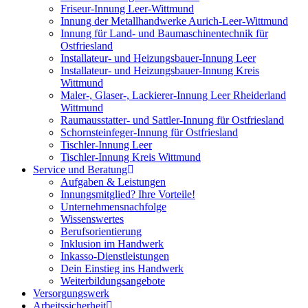
Friseur-Innung Leer-Wittmund
Innung der Metallhandwerke Aurich-Leer-Wittmund
Innung für Land- und Baumaschinentechnik für
Ostfriesland
Installateur- und Heizungsbauer-Innung Leer
Installateur- und Heizungsbauer-Innung Kreis
Wittmund
Maler-, Glaser-, Lackierer-Innung Leer Rheiderland
Wittmund
Raumausstatter- und Sattler-Innung für Ostfriesland
Schornsteinfeger-Innung für Ostfriesland
Tischler-Innung Leer
Tischler-Innung Kreis Wittmund
Service und Beratung
Aufgaben & Leistungen
Innungsmitglied? Ihre Vorteile!
Unternehmensnachfolge
Wissenswertes
Berufsorientierung
Inklusion im Handwerk
Inkasso-Dienstleistungen
Dein Einstieg ins Handwerk
Weiterbildungsangebote
Versorgungswerk
Arbeitssicherheit