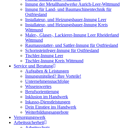
Innung der Metallhandwerke Aurich-Leer-Wittmund
Innung für Land- und Baumaschinentechnik für
Ostfriesland
Installateur- und Heizungsbauer-Innung Leer
Installateur- und Heizungsbauer-Innung Kreis
Wittmund
Maler-, Glaser-, Lackierer-Innung Leer Rheiderland
Wittmund
Raumausstatter- und Sattler-Innung für Ostfriesland
Schornsteinfeger-Innung für Ostfriesland
Tischler-Innung Leer
Tischler-Innung Kreis Wittmund
Service und Beratung
Aufgaben & Leistungen
Innungsmitglied? Ihre Vorteile!
Unternehmensnachfolge
Wissenswertes
Berufsorientierung
Inklusion im Handwerk
Inkasso-Dienstleistungen
Dein Einstieg ins Handwerk
Weiterbildungsangebote
Versorgungswerk
Arbeitssicherheit
Arbeitsschutz