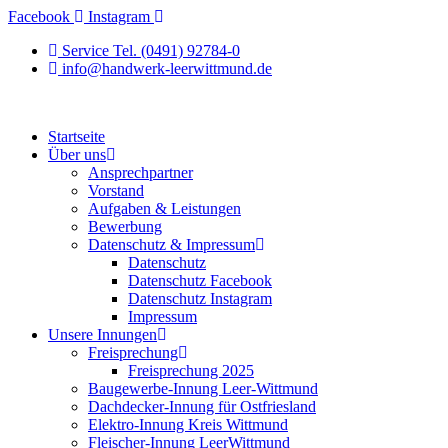
Zum
Facebook
Instagram
Inhalt
Service Tel. (0491) 92784-0
springen
info@handwerk-leerwittmund.de
Startseite
Über uns
Ansprechpartner
Vorstand
Aufgaben & Leistungen
Bewerbung
Datenschutz & Impressum
Datenschutz
Datenschutz Facebook
Datenschutz Instagram
Impressum
Unsere Innungen
Freisprechung
Freisprechung 2025
Baugewerbe-Innung Leer-Wittmund
Dachdecker-Innung für Ostfriesland
Elektro-Innung Kreis Wittmund
Fleischer-Innung LeerWittmund