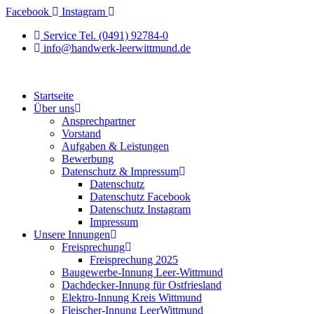
Zum
Facebook
Instagram
Inhalt
Service Tel. (0491) 92784-0
springen
info@handwerk-leerwittmund.de
Startseite
Über uns
Ansprechpartner
Vorstand
Aufgaben & Leistungen
Bewerbung
Datenschutz & Impressum
Datenschutz
Datenschutz Facebook
Datenschutz Instagram
Impressum
Unsere Innungen
Freisprechung
Freisprechung 2025
Baugewerbe-Innung Leer-Wittmund
Dachdecker-Innung für Ostfriesland
Elektro-Innung Kreis Wittmund
Fleischer-Innung LeerWittmund