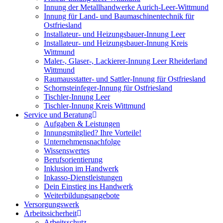
Innung der Metallhandwerke Aurich-Leer-Wittmund
Innung für Land- und Baumaschinentechnik für
Ostfriesland
Installateur- und Heizungsbauer-Innung Leer
Installateur- und Heizungsbauer-Innung Kreis
Wittmund
Maler-, Glaser-, Lackierer-Innung Leer Rheiderland
Wittmund
Raumausstatter- und Sattler-Innung für Ostfriesland
Schornsteinfeger-Innung für Ostfriesland
Tischler-Innung Leer
Tischler-Innung Kreis Wittmund
Service und Beratung
Aufgaben & Leistungen
Innungsmitglied? Ihre Vorteile!
Unternehmensnachfolge
Wissenswertes
Berufsorientierung
Inklusion im Handwerk
Inkasso-Dienstleistungen
Dein Einstieg ins Handwerk
Weiterbildungsangebote
Versorgungswerk
Arbeitssicherheit
Arbeitsschutz