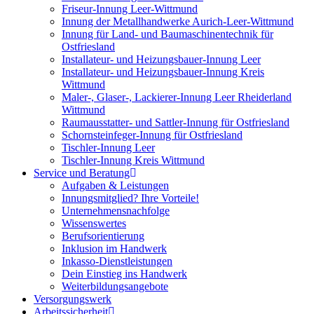
Friseur-Innung Leer-Wittmund
Innung der Metallhandwerke Aurich-Leer-Wittmund
Innung für Land- und Baumaschinentechnik für
Ostfriesland
Installateur- und Heizungsbauer-Innung Leer
Installateur- und Heizungsbauer-Innung Kreis
Wittmund
Maler-, Glaser-, Lackierer-Innung Leer Rheiderland
Wittmund
Raumausstatter- und Sattler-Innung für Ostfriesland
Schornsteinfeger-Innung für Ostfriesland
Tischler-Innung Leer
Tischler-Innung Kreis Wittmund
Service und Beratung
Aufgaben & Leistungen
Innungsmitglied? Ihre Vorteile!
Unternehmensnachfolge
Wissenswertes
Berufsorientierung
Inklusion im Handwerk
Inkasso-Dienstleistungen
Dein Einstieg ins Handwerk
Weiterbildungsangebote
Versorgungswerk
Arbeitssicherheit