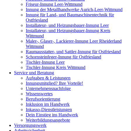
Friseur-Innung Leer-Wittmund
Innung der Metallhandwerke Aurich-Leer-Wittmund
Innung für Land- und Baumaschinentechnik für
Ostfriesland
Installateur- und Heizungsbauer-Innung Leer
Installateur- und Heizungsbauer-Innung Kreis
Wittmund
Maler-, Glaser-, Lackierer-Innung Leer Rheiderland
Wittmund
Raumausstatter- und Sattler-Innung für Ostfriesland
Schornsteinfeger-Innung für Ostfriesland
Tischler-Innung Leer
Tischler-Innung Kreis Wittmund
Service und Beratung
Aufgaben & Leistungen
Innungsmitglied? Ihre Vorteile!
Unternehmensnachfolge
Wissenswertes
Berufsorientierung
Inklusion im Handwerk
Inkasso-Dienstleistungen
Dein Einstieg ins Handwerk
Weiterbildungsangebote
Versorgungswerk
Arbeitssicherheit