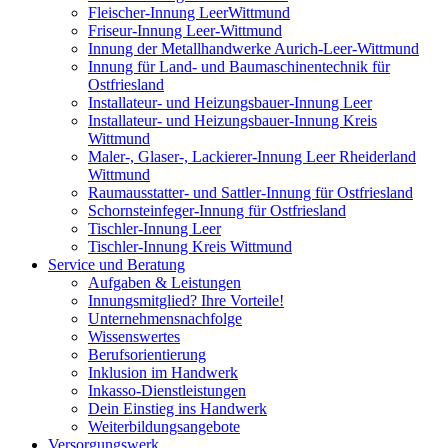
Fleischer-Innung LeerWittmund
Friseur-Innung Leer-Wittmund
Innung der Metallhandwerke Aurich-Leer-Wittmund
Innung für Land- und Baumaschinentechnik für
Ostfriesland
Installateur- und Heizungsbauer-Innung Leer
Installateur- und Heizungsbauer-Innung Kreis
Wittmund
Maler-, Glaser-, Lackierer-Innung Leer Rheiderland
Wittmund
Raumausstatter- und Sattler-Innung für Ostfriesland
Schornsteinfeger-Innung für Ostfriesland
Tischler-Innung Leer
Tischler-Innung Kreis Wittmund
Service und Beratung
Aufgaben & Leistungen
Innungsmitglied? Ihre Vorteile!
Unternehmensnachfolge
Wissenswertes
Berufsorientierung
Inklusion im Handwerk
Inkasso-Dienstleistungen
Dein Einstieg ins Handwerk
Weiterbildungsangebote
Versorgungswerk