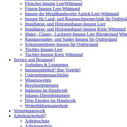
Fleischer-Innung LeerWittmund
Friseur-Innung Leer-Wittmund
Innung der Metallhandwerke Aurich-Leer-Wittmund
Innung für Land- und Baumaschinentechnik für Ostfries
Installateur- und Heizungsbauer-Innung Leer
Installateur- und Heizungsbauer-Innung Kreis Wittmund
Maler-, Glaser-, Lackierer-Innung Leer Rheiderland Wi
Raumausstatter- und Sattler-Innung für Ostfriesland
Schornsteinfeger-Innung für Ostfriesland
Tischler-Innung Leer
Tischler-Innung Kreis Wittmund
Service und Beratung
Aufgaben & Leistungen
Innungsmitglied? Ihre Vorteile!
Unternehmensnachfolge
Wissenswertes
Berufsorientierung
Inklusion im Handwerk
Inkasso-Dienstleistungen
Dein Einstieg ins Handwerk
Weiterbildungsangebote
Versorgungswerk
Arbeitssicherheit
Arbeitsschutz
Arbeitsmedizin