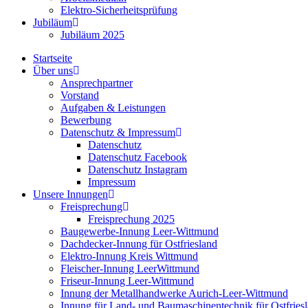
Elektro-Sicherheitsprüfung
Jubiläum
Jubiläum 2025
Startseite
Über uns
Ansprechpartner
Vorstand
Aufgaben & Leistungen
Bewerbung
Datenschutz & Impressum
Datenschutz
Datenschutz Facebook
Datenschutz Instagram
Impressum
Unsere Innungen
Freisprechung
Freisprechung 2025
Baugewerbe-Innung Leer-Wittmund
Dachdecker-Innung für Ostfriesland
Elektro-Innung Kreis Wittmund
Fleischer-Innung LeerWittmund
Friseur-Innung Leer-Wittmund
Innung der Metallhandwerke Aurich-Leer-Wittmund
Innung für Land- und Baumaschinentechnik für Ostfries