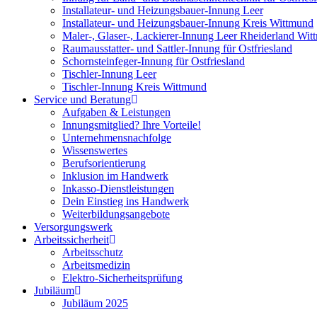
Installateur- und Heizungsbauer-Innung Leer
Installateur- und Heizungsbauer-Innung Kreis Wittmund
Maler-, Glaser-, Lackierer-Innung Leer Rheiderland Wi
Raumausstatter- und Sattler-Innung für Ostfriesland
Schornsteinfeger-Innung für Ostfriesland
Tischler-Innung Leer
Tischler-Innung Kreis Wittmund
Service und Beratung
Aufgaben & Leistungen
Innungsmitglied? Ihre Vorteile!
Unternehmensnachfolge
Wissenswertes
Berufsorientierung
Inklusion im Handwerk
Inkasso-Dienstleistungen
Dein Einstieg ins Handwerk
Weiterbildungsangebote
Versorgungswerk
Arbeitssicherheit
Arbeitsschutz
Arbeitsmedizin
Elektro-Sicherheitsprüfung
Jubiläum
Jubiläum 2025